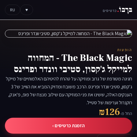
בּרָבוֹ
.
RU
♥
כרטיסים
הופעות
The Black Magic - המחווה
למייקל ג'קסון, סטיבי וונדר ופרינס
חגיגה מטורפת של גרוב ומוזיקה על טהרת להיטיהם האלמותיים של מייקל
ג'קסון, סטיבי וונדר ופרינס. הרכב משובח ומדויק המביא את הווייב של 3
הענקים האלה, ששינו את פני המוזיקה עם שילוב מנצח של פופ, פ'אנק,
רוקנרול וערימות של סטייל.
₪126
החל מ-
הזמנת כרטיסים ›