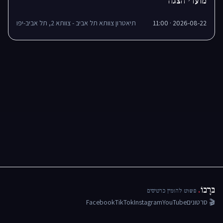
מועדי הצגה
2026-08-22 · 11:00
תיאטרון צוותא תל אביב - צוותא 2, תל אביב-יפו
בּרָבוֹ
.
פשוט להזמין כרטיסים
🎬 סרטונים
YouTube
Instagram
TikTok
Facebook