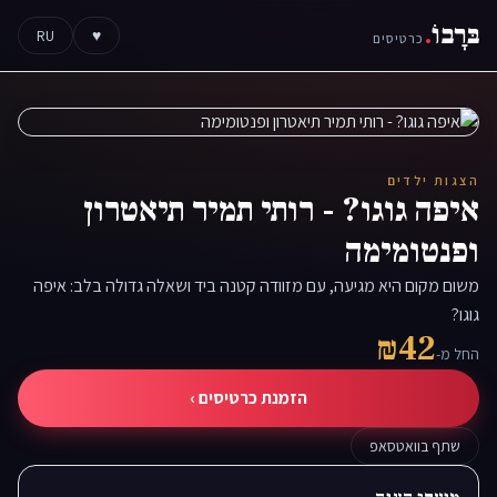
בּרָבוֹ
.
RU
♥
כרטיסים
הצגות ילדים
איפה גוגו? - רותי תמיר תיאטרון
ופנטומימה
משום מקום היא מגיעה, עם מזוודה קטנה ביד ושאלה גדולה בלב: איפה
גוגו?
₪42
החל מ-
הזמנת כרטיסים ›
שתף בוואטסאפ