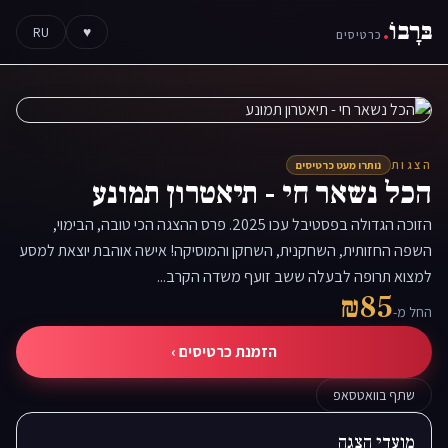
בּרָבוֹ
.
RU
♥
כרטיסים
הצגות
נותרו מעט כרטיסים
הכל נשאר חי - תיאטרון תמונע
הזוכה הגדולה בפסטיבל עכו 2025. פרס ההצגה הכי טובה, הבימוי,
השפה החזותית, השחקנית, השחקן והמוסיקה! אישה אוהבת יוצאת למסע
למצוא תרופה לבעלה ששב זועף משדה הקרב...
₪85
החל מ-
הזמנת כרטיסים ›
שתף בוואטסאפ
מועדי הצגה