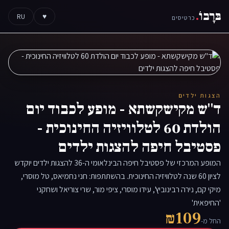
בּרָבוֹ
.
RU
♥
כרטיסים
הצגות ילדים
ד"ש מקישקשתא - מופע לכבוד יום
הולדת 60 לטלוויזיה החינוכית -
פסטיבל חיפה להצגות ילדים
המופע המרכזי של פסטיבל חיפה הבינלאומי ה-36 להצגות ילדים יוקדש
לציון 60 שנה לטלוויזיה החינוכית. בהשתתפות: חני נחמיאס, טל מוסרי,
מיקי קם, נירה רבינוביץ', עידו מוסרי, ציפי מור, שרי צוריאל ושחקני
'החיפאית'
₪109
החל מ-