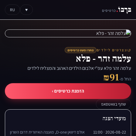
בּרָבוֹ
.
RU
♥
כרטיסים
קונצרטים לילדים
נותרו מעט כרטיסים
עלמה זהר - פלא
עלמה זהר פלא עפ"י אלבום הילדים האהוב והמצליח לילדים
₪91
החל מ-
הזמנת כרטיסים ›
שתף בוואטסאפ
מועדי הצגה
2026-08-22 · 11:00
אולם דיוואן D-one, מועצה האיזורית דרום השרון