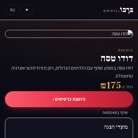
בּרָבוֹ
.
RU
♥
כרטיסים
הופעות
דודו טסה
דודו טסה במופע סוחף עם הלהיטים הגדולים, רוק מזרח־תיכוני ואנרגיה
מחשמלת.
₪175
החל מ-
הזמנת כרטיסים ›
שתף בוואטסאפ
מועדי הצגה