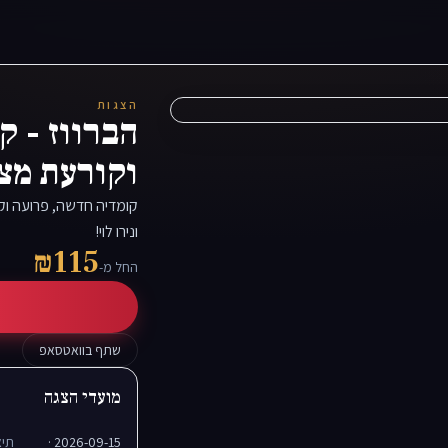
הצגות
הברווז - ק
וקורעת מצ
קומדיה חדשה, פרועה וקו
ונירו לוי!
₪115
החל מ-
שתף בוואטסאפ
מועדי הצגה
2026-09-15 ·
תיא