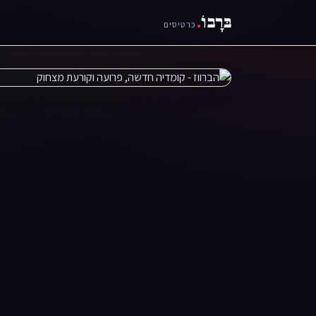
בּרָבוֹ
.
כרטיסים