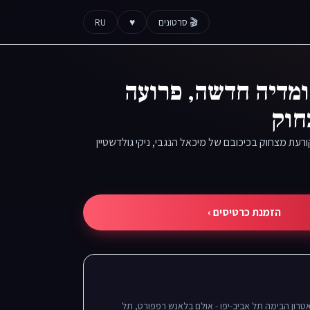
🎬 סרטונים
♥
RU
ומדיה חדשה, פרועה
חוק
רעת מצחוק בכיכובם של מיכאל הנגבי, ניקי גולדשטיין
הזמנת כרטיסים ›
טרון הבימה תל אביב-יפו - אולם בלאנש רפפורט, תל