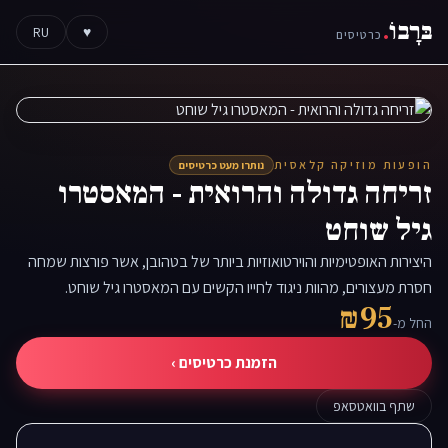
בּרָבוֹ
.
RU
♥
כרטיסים
הופעות מוזיקה קלאסית
נותרו מעט כרטיסים
זריחה גדולה והרואית - המאסטרו
גיל שוחט
היצירות האופטימיות והוירטואוזיות ביותר של בטהובן, אשר פורצות שמחה
חסרת מעצורים, מהוות ניגוד לחייו הקשים עם המאסטרו גיל שוחט.
₪95
החל מ-
הזמנת כרטיסים ›
שתף בוואטסאפ