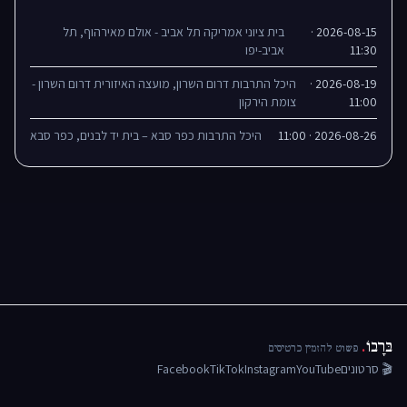
2026-08-15 ·
בית ציוני אמריקה תל אביב - אולם מאירהוף, תל
11:30
אביב-יפו
2026-08-19 ·
היכל התרבות דרום השרון, מועצה האיזורית דרום השרון -
11:00
צומת הירקון
2026-08-26 · 11:00
היכל התרבות כפר סבא – בית יד לבנים, כפר סבא
בּרָבוֹ
.
פשוט להזמין כרטיסים
🎬 סרטונים
YouTube
Instagram
TikTok
Facebook