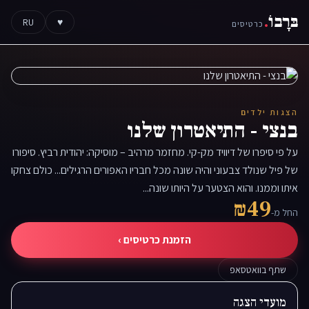
בּרָבוֹ
.
RU
♥
כרטיסים
הצגות ילדים
בנצי - התיאטרון שלנו
על פי סיפרו של דיוויד מק-קי. מחזמר מרהיב – מוסיקה: יהודית רביץ. סיפורו
של פיל שנולד צבעוני והיה שונה מכל חבריו האפורים הרגילים... כולם צחקו
איתו וממנו. והוא הצטער על היותו שונה...
₪49
החל מ-
הזמנת כרטיסים ›
שתף בוואטסאפ
מועדי הצגה