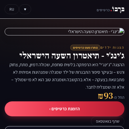
בּרָבוֹ
.
RU
♥
כרטיסים
הצגות ילדים
נותרו מעט כרטיסים
ג'ינג'י - תיאטרון השעה הישראלי
ההצגה "ג‘ינג‘י" היא הרפתקה בלשית סוחפת, שכולה דמיון, מתח, צחוק
ורגש – ובעיקר סיפור התבגרות של ילד שמגלה שמנהיגות אמיתית לא
מתבטאת בצעקה – אלא בהקשבה ושמנהיג טוב הוא לא מי שמוליך –
אלא זה שמצליח לחבר.
₪93
החל מ-
הזמנת כרטיסים ›
שתף בוואטסאפ