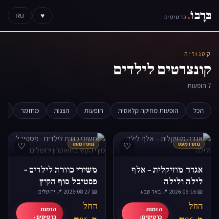
בּרָבוֹ
.
RU
♥
כרטיסים
קטגוריה
קונצרטים לילדים
7 הופעות
הכל
הופעות מוזיקה קלאסית
הופעות
הצגות
מחזמר
הצג
נותרו מעט
♡
נותרו מעט
♡
אגדה מוזיקלית – אלף
משירי כוורת לילדים -
לילה ולילה
פסטיבל סוף הקיץ
📅 2026-09-16
·
📍 באר שבע
📅 2026-08-27
·
📍 ירושלים
בתיאטרון ירושלים
החל
החל
הזמנת
הזמנת
כרטיסים ›
כרטיסים ›