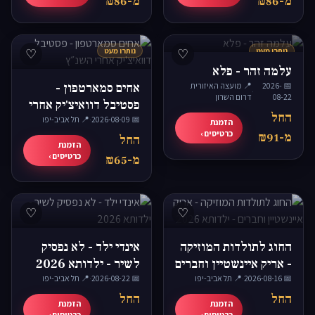
מ-₪86
מ-₪86
נותרו מעט
♡
נותרו מעט
♡
עלמה זהר - פלא
📅 2026-
📍 מועצה האיזורית
אחים סמארטפון -
·
08-22
דרום השרון
פסטיבל דוואיצ'יק אחרי
החל
📅 2026-08-09
השנ״ץ
·
📍 תל אביב-יפו
הזמנת
כרטיסים ›
מ-₪91
החל
הזמנת
כרטיסים ›
מ-₪65
♡
♡
החוג לתולדות המוזיקה
אינדי ילד - לא נפסיק
- אריק איינשטיין וחברים
לשיר - ילדותא 2026
📅 2026-08-16
- ילדותא 2026
·
📍 תל אביב-יפו
📅 2026-08-22
·
📍 תל אביב-יפו
החל
החל
הזמנת
הזמנת
כרטיסים ›
כרטיסים ›