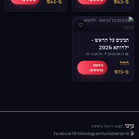
מ-₪65
מ-₪65
♡
תנינים על הראש -
ילדותא 2026
📅 2026-08-17
·
📍 תל אביב-יפו
החל
הזמנת
כרטיסים ›
מ-₪75
בּרָבוֹ
.
פשוט להזמין כרטיסים
🎬 סרטונים
YouTube
Instagram
TikTok
Facebook